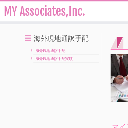
MY Associates,Inc.
Skip
to
海外現地通訳手配
content
海外現地通訳手配
海外現地通訳手配実績
マイ