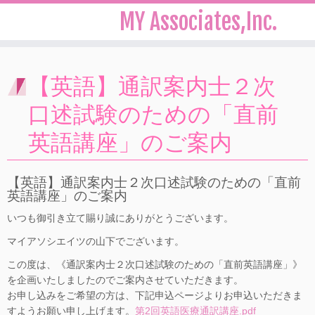
MY Associates,Inc.
Skip
to
【英語】通訳案内士２次
content
口述試験のための「直前
英語講座」のご案内
【英語】通訳案内士２次口述試験のための「直前
英語講座」のご案内
いつも御引き立て賜り誠にありがとうございます。
マイアソシエイツの山下でございます。
この度は、《通訳案内士２次口述試験のための「直前英語講座」》
を企画いたしましたのでご案内させていただきます。
お申し込みをご希望の方は、下記申込ページよりお申込いただきま
すようお願い申し上げます。
第2回英語医療通訳講座.pdf