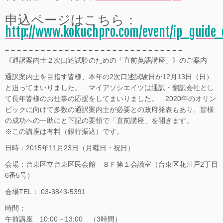
申込ページはこちら：
http://www.kokuchpro.com/event/ip_guide
= = = = = = = = = = = = = = = = = = = = = = = = = = = = = =
《通訳案内士２次口述試験のための「直前英語講座」》のご案内
通訳案内士を目指す皆様、本年の2次口述試験日が12月13日（日）
と迫ってまいりました。 マイアソシエイツは通訳・翻訳会社とし
て長年皆様のお仕事の応援をしてまいりました。 2020年のオリン
ピックに向けて多数の通訳案内士が必要との政府発表もあり、皆様
の成功への一助にと下記の要領で「直前講座」を開きます。
※この講座は有料（銀行振込）です。
日時：2015年11月23日（月曜日・祝日）
会場：台東区立台東区民会館 ８Ｆ第１会議室（台東区花川戸2丁目
6番5号）
会場TEL： 03-3843-5391
時間：
午前講座 10:00－13:00 （3時間）