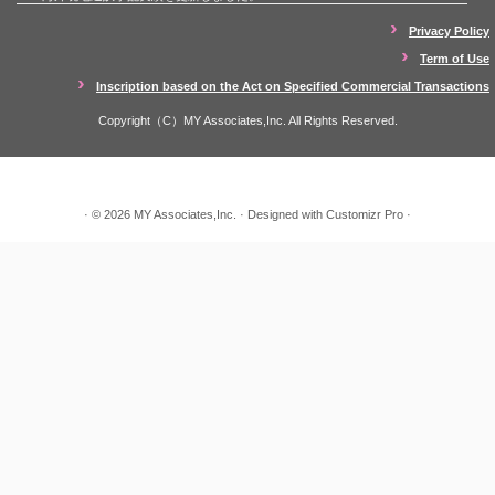
Privacy Policy
Term of Use
Inscription based on the Act on Specified Commercial Transactions
Copyright（C）MY Associates,Inc. All Rights Reserved.
·
© 2026
MY Associates,Inc.
·
Designed with
Customizr Pro
·