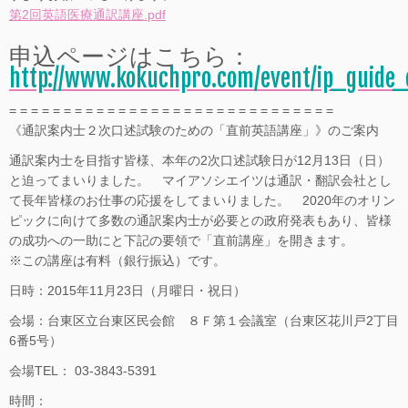
第2回英語医療通訳講座.pdf
申込ページはこちら：
http://www.kokuchpro.com/event/ip_guide
= = = = = = = = = = = = = = = = = = = = = = = = = = = = = =
《通訳案内士２次口述試験のための「直前英語講座」》のご案内
通訳案内士を目指す皆様、本年の2次口述試験日が12月13日（日）
と迫ってまいりました。 マイアソシエイツは通訳・翻訳会社とし
て長年皆様のお仕事の応援をしてまいりました。 2020年のオリン
ピックに向けて多数の通訳案内士が必要との政府発表もあり、皆様
の成功への一助にと下記の要領で「直前講座」を開きます。
※この講座は有料（銀行振込）です。
日時：2015年11月23日（月曜日・祝日）
会場：台東区立台東区民会館 ８Ｆ第１会議室（台東区花川戸2丁目
6番5号）
会場TEL： 03-3843-5391
時間：