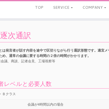
TOP
SERVICE
COMPANY
逐次通訳
とは発言者が話す内容を途中で区切りながら行う通訳形態です。適宜メ
ため、通常の会議に要する時間の２倍の時間がかかります。
企業会議、商談、記者会見、工場視察等
者レベルと必要人数
・Ｂクラス
会議が4時間以内の場合