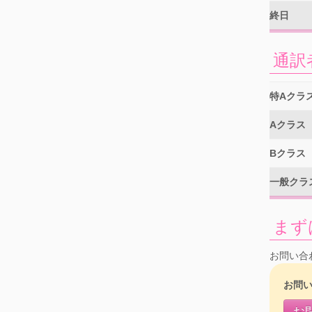
終日
通訳
特Aクラ
Aクラス
Bクラス
一般クラ
まず
お問い合
お問
お