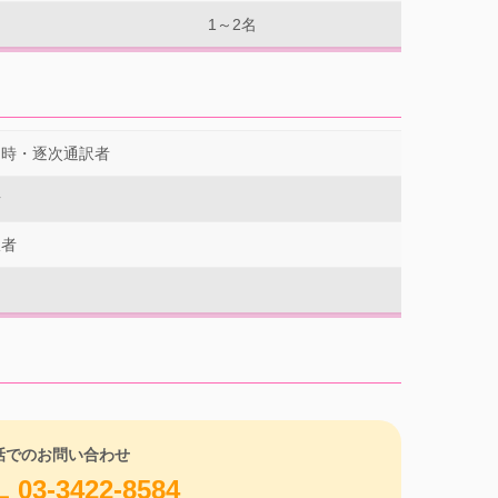
1～2名
同時・逐次通訳者
者
訳者
話でのお問い合わせ
L 03-3422-8584