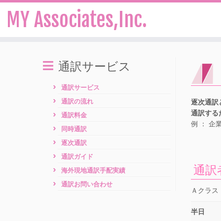
MY Associates,Inc.
Skip
to
通訳サービス
content
通訳サービス
通訳の流れ
逐次通訳
通訳する
通訳料金
例 ： 
同時通訳
逐次通訳
通訳ガイド
通訳
海外現地通訳手配実績
通訳お問い合わせ
Ａクラス
半日